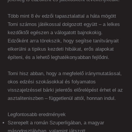
Több mint 8 év edzői tapasztalattal a háta mögött
Tomi számos játékossal dolgozott együtt – a lelkes
kezdőktől egészen a válogatott bajnokokig.
Edzőként arra törekszik, hogy segítse tanítványait
elkerülni a tipikus kezdeti hibákat, erős alapokat
építeni, és a lehető leghatékonyabban fejlődni.
Tomi hisz abban, hogy a megfelelő iránymutatással,
okos edzési szokásokkal és folyamatos
visszajelzéssel bárki jelentős előrelépést érhet el az
asztaliteniszben – függetlenül attól, honnan indul.
Legfontosabb eredmények
Szerepelt a román Szuperligában, a magyar
másodosztályban, valamint játszott