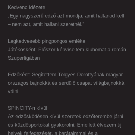
Kedvenc idézete
„Egy nagyszerű edző azt mondja, amit hallanod kell
– nem azt, amit hallani szeretnél.”
Legkedvesebb pingpongos emléke
Játékosként: Először képviseltem klubomat a román
Szuperligában
Edzőként: Segítettem Tölgyes Dorottyának magyar
országos bajnokká és serdülő csapat világbajnokká
válni
SPINCITY-n kívül
Az edzősködésen kívül szeretek edzőterembe járni
és küzdősportokat gyakorolni. Emellett élvezem új
helyek felfedezését, a barátaimmal és a