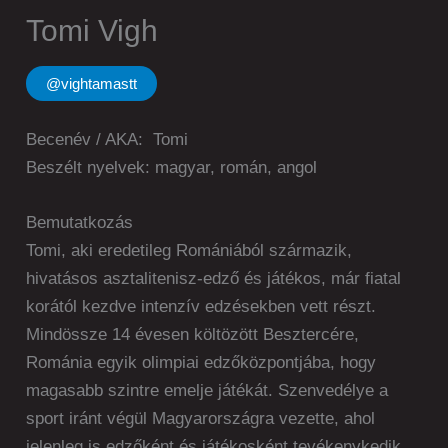
Tomi Vigh
@vightamastt
Becenév / AKA: Tomi
Beszélt nyelvek: magyar, román, angol
Bemutatkozás
Tomi, aki eredetileg Romániából származik,
hivatásos asztalitenisz-edző és játékos, már fiatal
korától kezdve intenzív edzésekben vett részt.
Mindössze 14 évesen költözött Besztercére,
Románia egyik olimpiai edzőközpontjába, hogy
magasabb szintre emelje játékát. Szenvedélye a
sport iránt végül Magyarországra vezette, ahol
jelenleg is edzőként és játékosként tevékenykedik.