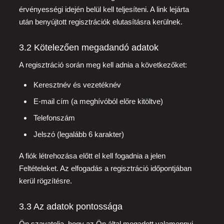
érvényességi idején belül kell teljesíteni. A link lejárta
után benyújtott regisztrációk elutasításra kerülnek.
3.2 Kötelezően megadandó adatok
A regisztráció során meg kell adnia a következőket:
Keresztnév és vezetéknév
E-mail cím (a meghívóból előre kitöltve)
Telefonszám
Jelszó (legalább 6 karakter)
A fiók létrehozása előtt el kell fogadnia a jelen
Feltételeket. Az elfogadás a regisztráció időpontjában
kerül rögzítésre.
3.3 Az adatok pontossága
Ön szavatolja, hogy az Ön által megadott valamennyi