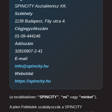
SPINCITY Asztalitenisz Kft.
Székhely
1139 Budapest, Fáy utca 4.
Cégjegyzékszám
01-09-444146
Adószám
32816907-2-41
E-mail
info@spincity.hu
Weboldal
https://spincity.hu
(a továbbiakban:
“SPINCITY”
,
“mi”
vagy
“minket”
).
A jelen Feltételek szabályozzák a SPINCITY