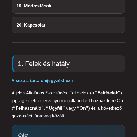
19. Módosítások
20. Kapcsolat
1. Felek és hatály
Vissza a tartalomjegyzékhez ↑
A jelen Általános Szerződési Feltételek (a
“Feltételek”
)
jogilag kötelező érvényű megállapodást hoznak létre Ön
(
“Felhasználó”
,
“Ügyfél”
vagy
“Ön”
) és a következő
gazdasági társaság között:
Cég