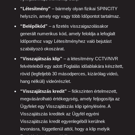
“Létesítmény”
– bármely olyan fizikai SPINCITY
helyszín, amely egy vagy több Időpontot tartalmaz.
“Belépőkód”
– a fizetés visszaigazolásakor
generált numerikus kód, amely feloldja a lefoglalt
Időponthoz vagy Létesítményhez való bejutást
szabályozó okoszárat.
“Visszajátszás klip”
– a létesítmény CCTV/NVR
felvételeiből egy adott Foglalás időablakára készített,
rövid (legfeljebb 30 másodperces, kizárólag videó,
hang nélküli) videórészlet.
“Visszajátszás kredit”
– fiókszinten értelmezett,
megvásárolható értékegység, amely feljogosítja az
Ügyfelet egy Visszajátszás klip igénylésére. A
Visszajátszás kreditek az Ügyfél egyéni
Visszajátszás kredit egyenlegéből kerülnek
levonásra, függetlenül attól, hogy a klip melyik