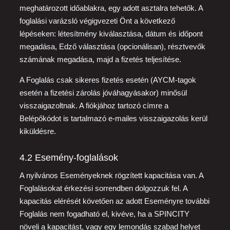
meghatározott időablakra, egy adott asztalra tehetők. A
foglalási varázsló végigvezeti Önt a következő
lépéseken: létesítmény kiválasztása, dátum és időpont
megadása, Edző választása (opcionálisan), résztvevők
számának megadása, majd a fizetés teljesítése.
A Foglalás csak sikeres fizetés esetén (AYCM-tagok
esetén a fizetési zárolás jóváhagyásakor) minősül
visszaigazoltnak. A fiókjához tartozó címre a
Belépőkódot is tartalmazó e-mailes visszaigazolás kerül
kiküldésre.
4.2 Esemény-foglalások
A nyilvános Eseményeknek rögzített kapacitása van. A
Foglalásokat érkezési sorrendben dolgozzuk fel. A
kapacitás elérését követően az adott Eseményre további
Foglalás nem fogadható el, kivéve, ha a SPINCITY
növeli a kapacitást, vagy egy lemondás szabad helyet