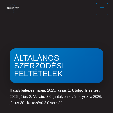
Skip
to
content
ÁLTALÁNOS
SZERZŐDÉSI
FELTÉTELEK
Hatálybalépés napja:
2025. június 1.
Utolsó frissítés:
2026. július 2.
Verzió:
3.0 (hatályon kívül helyezi a 2026.
június 30-i keltezésű 2.0 verziót)