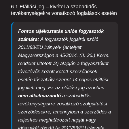
6.1 Elállási jog – kivétel a szabadidős
tevékenységekre vonatkozó foglalások esetén
Fontos tájékoztatás uniós fogyasztók
számára:
A fogyasztók jogairól szóló
2011/83/EU irányelv (amelyet
Magyarországon a 45/2014. (II. 26.) Korm.
rendelet ültetett át) alapján a fogyasztókat
távollévők között kötött szerződések
esetén főszabály szerint 14 napos elállási
jog illeti meg. Ez az elállási jog azonban
nem alkalmazandó
a szabadidős
tevékenységekre vonatkozó szolgáltatási
szerződésekre, amennyiben a szerződés a
teljesítés meghatározott napját vagy
időszakát rögzíti (a 2011/83/EU irányelv