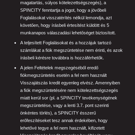
magatartás, súlyos kötelezettségszegés), a
SPINCITY fenntartja a jogot, hogy a jövőbeli
Foglalásokat visszatérítés nélkül lemondja, azt
követően, hogy írásbeli értesítést küldött és 5
munkanapos válaszadási lehetőséget biztosított.
A teljesített Foglalásokat és a hozzájuk tartozó
számlákat a fiók megszüntetése nem érinti, és azok
írásbeli kérésre továbbra is hozzáférhetők.
A jelen Feltételek megszegéséből eredő
fiókmegszüntetés esetén a fel nem használt
Visszajátszás kredit egyenleg elvész. Amennyiben
a fiók megszüntetésére nem kötelezettségszegés
miatt kerül sor (pl. a SPINCITY tevékenységének
megszüntetése, vagy a lenti 3.7. pont szerinti
önkéntes törlés), a SPINCITY ésszerű
erőfeszítéseket tesz annak érdekében, hogy
lehetővé tegye a fel nem használt, kifizetett