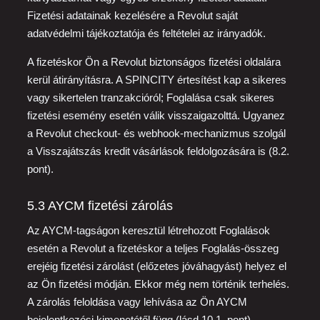
Fizetési adatainak kezelésére a Revolut saját
adatvédelmi tájékoztatója és feltételei az irányadók.
A fizetéskor Ön a Revolut biztonságos fizetési oldalára
kerül átirányításra. A SPINCITY értesítést kap a sikeres
vagy sikertelen tranzakcióról; Foglalása csak sikeres
fizetési esemény esetén válik visszaigazolttá. Ugyanez
a Revolut checkout- és webhook-mechanizmus szolgál
a Visszajátszás kredit vásárlások feldolgozására is (8.2.
pont).
5.3 AYCM fizetési zárolás
Az AYCM-tagságon keresztül létrehozott Foglalások
esetén a Revolut a fizetéskor a teljes Foglalás-összeg
erejéig fizetési zárolást (előzetes jóváhagyást) helyez el
az Ön fizetési módján. Ekkor még nem történik terhelés.
A zárolás feloldása vagy lehívása az Ön AYCM
bejelentkezési kimenetétől függ (lásd 10.1. pont).