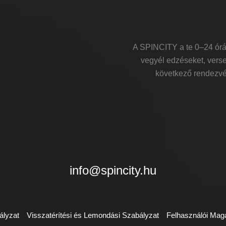
A SPINCITY a te 0–24 órás
vegyél edzéseket, vers
következő rendezvé
info@spincity.hu
ályzat
Visszatérítési és Lemondási Szabályzat
Felhasználói Maga