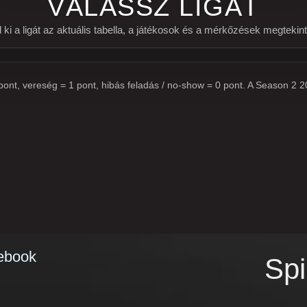
VÁLASSZ LIGÁT
 ki a ligát az aktuális tabella, a játékosok és a mérkőzések megtekin
ont, vereség = 1 pont, hibás feladás / no-show = 0 pont. A Season 2 20
ebook
Spi