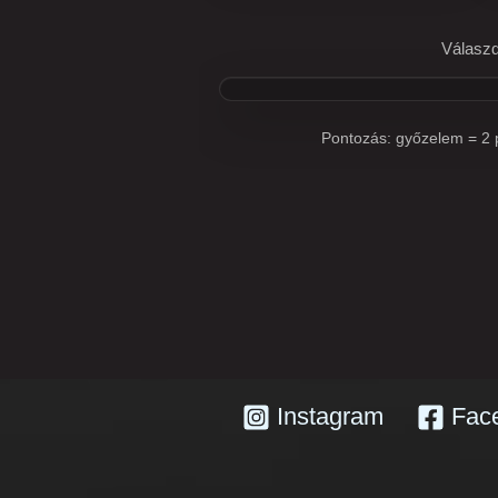
Válaszd
Pontozás: győzelem = 2 p
Instagram
Fac