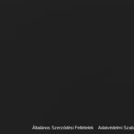
Általános Szerződési Feltételek
Adatvédelmi Szab