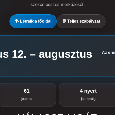
szezon összes mérkőzését.
🏓 Létraliga főoldal
📘 Teljes szabályzat
ius 12. – augusztus
Az ere
61
4 nyert
játékos
játszmáig