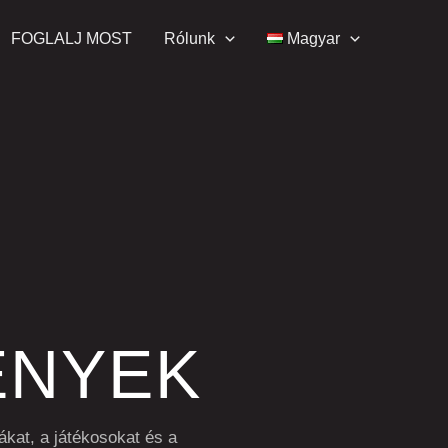
FOGLALJ MOST
Rólunk
Magyar
ÉNYEK
ákat, a játékosokat és a